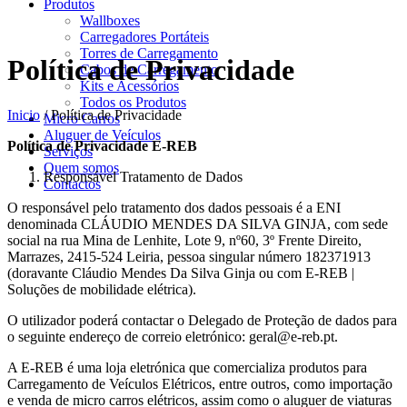
Produtos
Wallboxes
Carregadores Portáteis
Torres de Carregamento
Política de Privacidade
Cabos de Carregamento
Kits e Acessórios
Todos os Produtos
Inicio
/
Política de Privacidade
Micro Carros
Aluguer de Veículos
Política de Privacidade E-REB
Serviços
Quem somos
Responsável Tratamento de Dados
Contactos
O responsável pelo tratamento dos dados pessoais é a ENI
denominada CLÁUDIO MENDES DA SILVA GINJA, com sede
social na rua Mina de Lenhite, Lote 9, nº60, 3º Frente Direito,
Marrazes, 2415-524 Leiria, pessoa singular número 182371913
(doravante Cláudio Mendes Da Silva Ginja ou com E-REB |
Soluções de mobilidade elétrica).
O utilizador poderá contactar o Delegado de Proteção de dados para
o seguinte endereço de correio eletrónico: geral@e-reb.pt.
A E-REB é uma loja eletrónica que comercializa produtos para
Carregamento de Veículos Elétricos, entre outros, como importação
e venda de micro carros elétricos, assim como o aluguer de viaturas