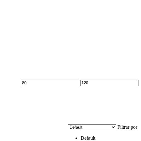
Min
Max
price
price
Filtrar por
Default