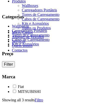
Produtos
Wallboxes
Carregadores Portáteis
Torres de Carregamento
Categorias
Cabos de Carregamento
Kits e Acessórios
WallBoxes
Todos os Produtos
Carregadores Portáteis
Micro Carros
Torres de Carregamento
Aluguer de Veículos
Cabos de Carregamento
Serviços
Kits e Acessórios
Quem somos
Contactos
Preço
Filter
Marca
Fiat
MITSUBISHI
Showing all 3 results
Filtro