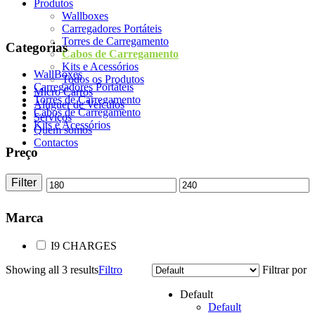
Produtos
Wallboxes
Carregadores Portáteis
Torres de Carregamento
Categorias
Cabos de Carregamento
Kits e Acessórios
WallBoxes
Todos os Produtos
Carregadores Portáteis
Micro Carros
Torres de Carregamento
Aluguer de Veículos
Cabos de Carregamento
Serviços
Kits e Acessórios
Quem somos
Contactos
Preço
Filter
Min
Max
price
price
Marca
I9 CHARGES
Showing all 3 results
Filtro
Filtrar por
Default
Default