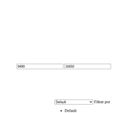
Min
Max
price
price
Filtrar por
Default