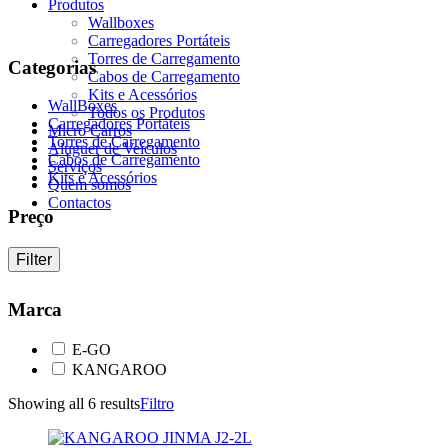
Produtos
Wallboxes
Carregadores Portáteis
Torres de Carregamento
Categorias
Cabos de Carregamento
Kits e Acessórios
WallBoxes
Todos os Produtos
Carregadores Portáteis
Micro Carros
Torres de Carregamento
Aluguer de Veículos
Cabos de Carregamento
Serviços
Kits e Acessórios
Quem somos
Contactos
Preço
Filter
Marca
E-GO
KANGAROO
Showing all 6 results
Filtro