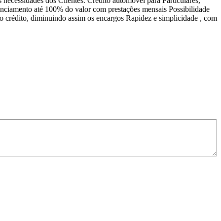
necessidades dos Clientes. Crédito automóvel para Particulares,
nanciamento até 100% do valor com prestações mensais Possibilidade
 do crédito, diminuindo assim os encargos Rapidez e simplicidade , com