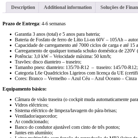
Description
Additional information
Soluções de Fina
Prazo de Entrega
: 4-6 semanas
Garantia 3 anos (total) e 5 anos para bateria;
Bateria de Fosfato de ferro de Lítio Li-on 60V – 105Ah – auto
Capacidade de carregamento até 7000 ciclos de carga e até 15 an
Carregamento de qualquer tomada schuko doméstica de 220V (
Potência: 3,0 kW – Velocidade máxima: 50 km/h;
Travões: disco dianteiro – traseiro;
Tamanho pneu: dianteiro: 135/70-R12 – traseiro: 145/70-R12;
Categoria L6e Quadriciclos Ligeiros com licença da UE (cert
Cores: Branco – Vermelho – Azul Céu – Azul Oceano – Cinza P
Equipamento básico:
Câmara de visão traseira (o cockpit muda automaticamente para
Vidros eléctricos;
Sistema eléctrico de limpeza/lavagem do pára-brisas;
Ventilador/aquecedor;
Ar condicionado;
Banco do condutor ajustável com cinto de três pontos;
Jantes em alumínio;