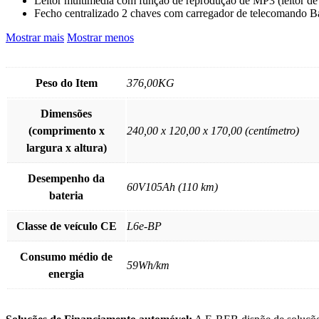
Leitor multimédia com função de reprodução de MP3 (leitor de 
Fecho centralizado 2 chaves com carregador de telecomando Bat
Mostrar mais
Mostrar menos
Peso do Item
376,00KG
Dimensões
(comprimento x
240,00 x 120,00 x 170,00 (centímetro)
largura x altura)
Desempenho da
60V105Ah (110 km)
bateria
Classe de veículo CE
L6e-BP
Consumo médio de
59Wh/km
energia