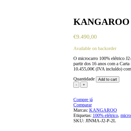
KANGAROO J
€
9.490,00
Available on backorder
O microcarro 100% elétrico J2-
partir dos 16 anos com a Cart
10.455,00€ (IVA incluído) co
Quantidade
Add to cart
KANGAROO
JINMA
J2-
Compre já
2L
Comparar
quantity
Marcas:
KANGAROO
Etiquetas:
100% elétrico
,
micro
SKU:
JINMA-J2-P-2L