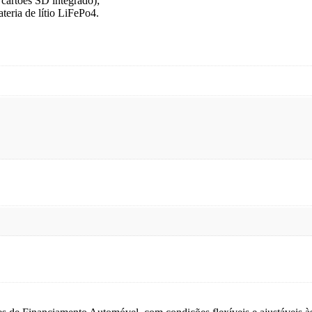
cartões SD integrado);
eria de lítio LiFePo4.