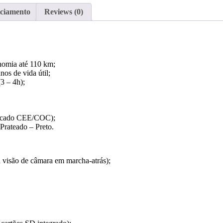
nciamento
Reviews (0)
nomia até 110 km;
os de vida útil;
3 – 4h);
ificado CEE/COC);
rateado – Preto.
 visão de câmara em marcha-atrás);