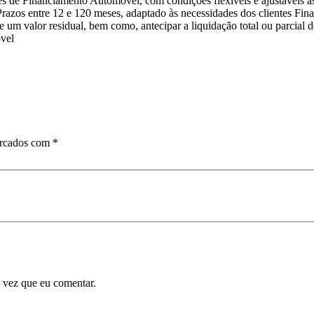
de Financiamento Automóvel, com condições flexíveis e ajustáveis às 
razos entre 12 e 120 meses, adaptado às necessidades dos clientes Fi
e um valor residual, bem como, antecipar a liquidação total ou parcial
óvel
arcados com
*
 vez que eu comentar.