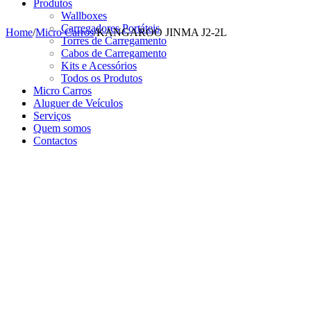
Produtos
Wallboxes
Carregadores Portáteis
Home
/
Micro Carros
/
KANGAROO JINMA J2-2L
Torres de Carregamento
Cabos de Carregamento
Kits e Acessórios
Todos os Produtos
Micro Carros
Aluguer de Veículos
Serviços
Quem somos
Contactos