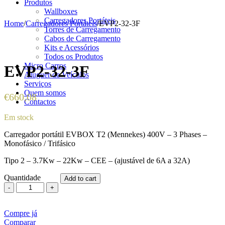
Produtos
Wallboxes
Carregadores Portáteis
Home
/
Carregadores Portáteis
/
EVP2-32-3F
Torres de Carregamento
Cabos de Carregamento
Kits e Acessórios
Todos os Produtos
Micro Carros
EVP2-32-3F
Aluguer de Veículos
Serviços
Quem somos
€
660,08
Contactos
Em stock
Carregador portátil EVBOX T2 (Mennekes) 400V – 3 Phases –
Monofásico / Trifásico
Tipo 2 – 3.7Kw – 22Kw – CEE – (ajustável de 6A a 32A)
Quantidade
Add to cart
EVP2-
32-
3F
Compre já
quantity
Comparar