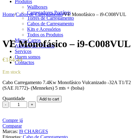
Produtos
Wallboxes
Carregadores Portáteis
Home
/
Cabos de Carregamento
/
VE Monofásico – i9-C008VUL
Torres de Carregamento
Cabos de Carregamento
Kits e Acessórios
Todos os Produtos
Micro Carros
VE Monofásico – i9-C008VUL
Aluguer de Veículos
Serviços
Quem somos
€
184,44
Contactos
Em stock
Cabo Carregamento 7.4Kw Monofásico Vulcanizado -32A T1/T2
(SAE J1772)- (Mennekes) 5 mts + (bolsa)
Quantidade
Add to cart
VE
Monofásico
-
Compre já
i9-
Comparar
C008VUL
Marcas:
quantity
I9 CHARGES
Etiquetas:
Cabo de Carregamento