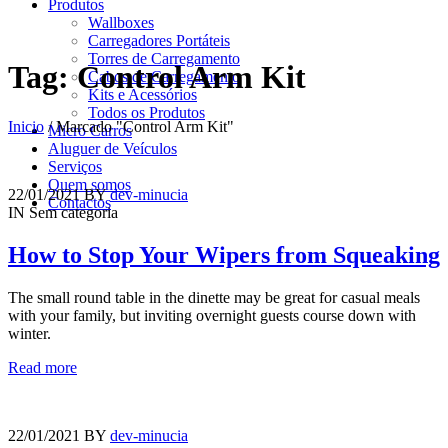
Produtos
Wallboxes
Carregadores Portáteis
Torres de Carregamento
Tag: Control Arm Kit
Cabos de Carregamento
Kits e Acessórios
Todos os Produtos
Inicio
/
Marcado "Control Arm Kit"
Micro Carros
Aluguer de Veículos
Serviços
Quem somos
22/01/2021
BY
dev-minucia
Contactos
IN
Sem categoria
How to Stop Your Wipers from Squeaking
The small round table in the dinette may be great for casual meals
with your family, but inviting overnight guests course down with
winter.
Read more
22/01/2021
BY
dev-minucia