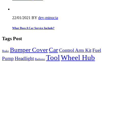
22/01/2021
BY
dev-minucia
What Does A Car Service Include?
Tags Post
Bumper Cover
Car
Control Arm Kit
Fuel
Brake
Tool
Wheel Hub
Pump
Headlight
Radiotor