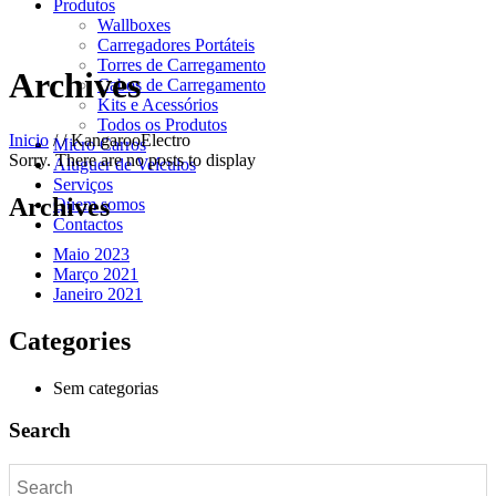
Produtos
Wallboxes
Carregadores Portáteis
Torres de Carregamento
Archives
Cabos de Carregamento
Kits e Acessórios
Todos os Produtos
Inicio
/
/
KangarooElectro
Micro Carros
Sorry. There are no posts to display
Aluguer de Veículos
Serviços
Archives
Quem somos
Contactos
Maio 2023
Março 2021
Janeiro 2021
Categories
Sem categorias
Search