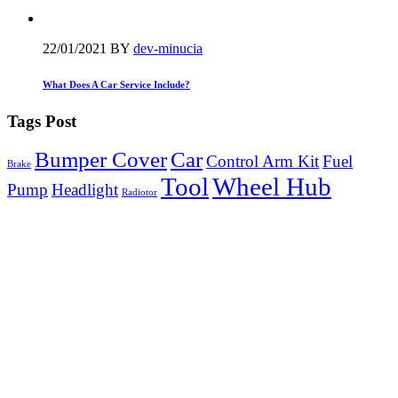
22/01/2021
BY
dev-minucia
What Does A Car Service Include?
Tags Post
Bumper Cover
Car
Control Arm Kit
Fuel
Brake
Tool
Wheel Hub
Pump
Headlight
Radiotor