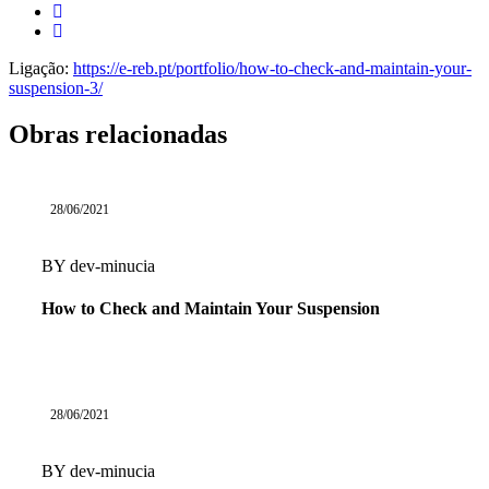
Ligação:
https://e-reb.pt/portfolio/how-to-check-and-maintain-your-
suspension-3/
Obras relacionadas
28/06/2021
BY
dev-minucia
How to Check and Maintain Your Suspension
28/06/2021
BY
dev-minucia