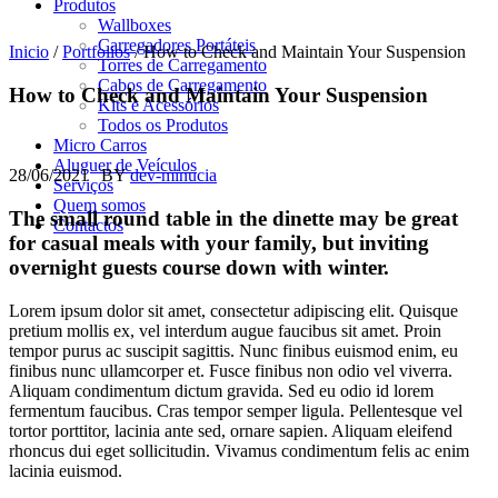
Produtos
Wallboxes
Carregadores Portáteis
Inicio
/
Portfolios
/
How to Check and Maintain Your Suspension
Torres de Carregamento
Cabos de Carregamento
How to Check and Maintain Your Suspension
Kits e Acessórios
Todos os Produtos
Micro Carros
Aluguer de Veículos
28/06/2021
BY
dev-minucia
Serviços
Quem somos
The small round table in the dinette may be great
Contactos
for casual meals with your family, but inviting
overnight guests course down with winter.
Lorem ipsum dolor sit amet, consectetur adipiscing elit. Quisque
pretium mollis ex, vel interdum augue faucibus sit amet. Proin
tempor purus ac suscipit sagittis. Nunc finibus euismod enim, eu
finibus nunc ullamcorper et. Fusce finibus non odio vel viverra.
Aliquam condimentum dictum gravida. Sed eu odio id lorem
fermentum faucibus. Cras tempor semper ligula. Pellentesque vel
tortor porttitor, lacinia ante sed, ornare sapien. Aliquam eleifend
rhoncus dui eget sollicitudin. Vivamus condimentum felis ac enim
lacinia euismod.