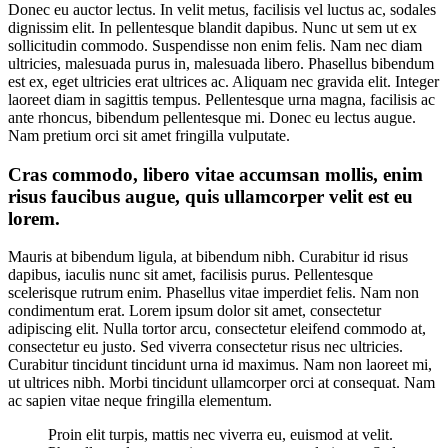
Donec eu auctor lectus. In velit metus, facilisis vel luctus ac, sodales
dignissim elit. In pellentesque blandit dapibus. Nunc ut sem ut ex
sollicitudin commodo. Suspendisse non enim felis. Nam nec diam
ultricies, malesuada purus in, malesuada libero. Phasellus bibendum
est ex, eget ultricies erat ultrices ac. Aliquam nec gravida elit. Integer
laoreet diam in sagittis tempus. Pellentesque urna magna, facilisis ac
ante rhoncus, bibendum pellentesque mi. Donec eu lectus augue.
Nam pretium orci sit amet fringilla vulputate.
Cras commodo, libero vitae accumsan mollis, enim
risus faucibus augue, quis ullamcorper velit est eu
lorem.
Mauris at bibendum ligula, at bibendum nibh. Curabitur id risus
dapibus, iaculis nunc sit amet, facilisis purus. Pellentesque
scelerisque rutrum enim. Phasellus vitae imperdiet felis. Nam non
condimentum erat. Lorem ipsum dolor sit amet, consectetur
adipiscing elit. Nulla tortor arcu, consectetur eleifend commodo at,
consectetur eu justo. Sed viverra consectetur risus nec ultricies.
Curabitur tincidunt tincidunt urna id maximus. Nam non laoreet mi,
ut ultrices nibh. Morbi tincidunt ullamcorper orci at consequat. Nam
ac sapien vitae neque fringilla elementum.
Proin elit turpis, mattis nec viverra eu, euismod at velit.