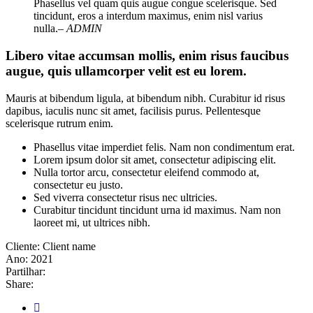
Phasellus vel quam quis augue congue scelerisque. Sed
tincidunt, eros a interdum maximus, enim nisl varius
nulla.
– ADMIN
Libero vitae accumsan mollis, enim risus faucibus
augue, quis ullamcorper velit est eu lorem.
Mauris at bibendum ligula, at bibendum nibh. Curabitur id risus
dapibus, iaculis nunc sit amet, facilisis purus. Pellentesque
scelerisque rutrum enim.
Phasellus vitae imperdiet felis. Nam non condimentum erat.
Lorem ipsum dolor sit amet, consectetur adipiscing elit.
Nulla tortor arcu, consectetur eleifend commodo at,
consectetur eu justo.
Sed viverra consectetur risus nec ultricies.
Curabitur tincidunt tincidunt urna id maximus. Nam non
laoreet mi, ut ultrices nibh.
Cliente:
Client name
Ano:
2021
Partilhar:
Share: