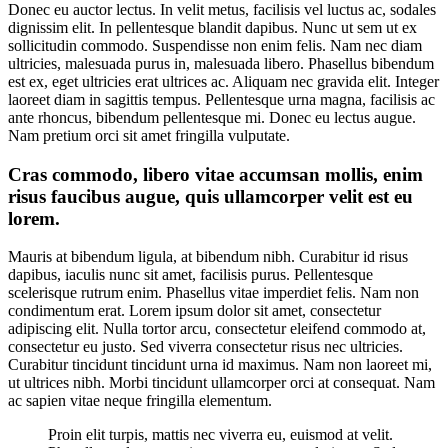
Donec eu auctor lectus. In velit metus, facilisis vel luctus ac, sodales
dignissim elit. In pellentesque blandit dapibus. Nunc ut sem ut ex
sollicitudin commodo. Suspendisse non enim felis. Nam nec diam
ultricies, malesuada purus in, malesuada libero. Phasellus bibendum
est ex, eget ultricies erat ultrices ac. Aliquam nec gravida elit. Integer
laoreet diam in sagittis tempus. Pellentesque urna magna, facilisis ac
ante rhoncus, bibendum pellentesque mi. Donec eu lectus augue.
Nam pretium orci sit amet fringilla vulputate.
Cras commodo, libero vitae accumsan mollis, enim
risus faucibus augue, quis ullamcorper velit est eu
lorem.
Mauris at bibendum ligula, at bibendum nibh. Curabitur id risus
dapibus, iaculis nunc sit amet, facilisis purus. Pellentesque
scelerisque rutrum enim. Phasellus vitae imperdiet felis. Nam non
condimentum erat. Lorem ipsum dolor sit amet, consectetur
adipiscing elit. Nulla tortor arcu, consectetur eleifend commodo at,
consectetur eu justo. Sed viverra consectetur risus nec ultricies.
Curabitur tincidunt tincidunt urna id maximus. Nam non laoreet mi,
ut ultrices nibh. Morbi tincidunt ullamcorper orci at consequat. Nam
ac sapien vitae neque fringilla elementum.
Proin elit turpis, mattis nec viverra eu, euismod at velit.