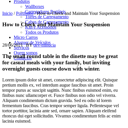
Produtos
Wallboxes
Carregadores Portáteis
Inicio
/
Portfolios
/
How to Check and Maintain Your Suspension
Torres de Carregamento
Cabos de Carregamento
How to Check and Maintain Your Suspension
Kits e Acessórios
Todos os Produtos
Micro Carros
Aluguer de Veículos
28/06/2021
BY
dev-minucia
Serviços
Quem somos
The small round table in the dinette may be great
Contactos
for casual meals with your family, but inviting
overnight guests course down with winter.
Lorem ipsum dolor sit amet, consectetur adipiscing elit. Quisque
pretium mollis ex, vel interdum augue faucibus sit amet. Proin
tempor purus ac suscipit sagittis. Nunc finibus euismod enim, eu
finibus nunc ullamcorper et. Fusce finibus non odio vel viverra.
Aliquam condimentum dictum gravida. Sed eu odio id lorem
fermentum faucibus. Cras tempor semper ligula. Pellentesque vel
tortor porttitor, lacinia ante sed, ornare sapien. Aliquam eleifend
rhoncus dui eget sollicitudin. Vivamus condimentum felis ac enim
lacinia euismod.