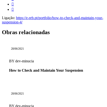
Ligação:
https://e-reb.pt/portfolio/how-to-check-and-maintain-your-
suspension-4/
Obras relacionadas
28/06/2021
BY
dev-minucia
How to Check and Maintain Your Suspension
28/06/2021
BY
dev-minucia