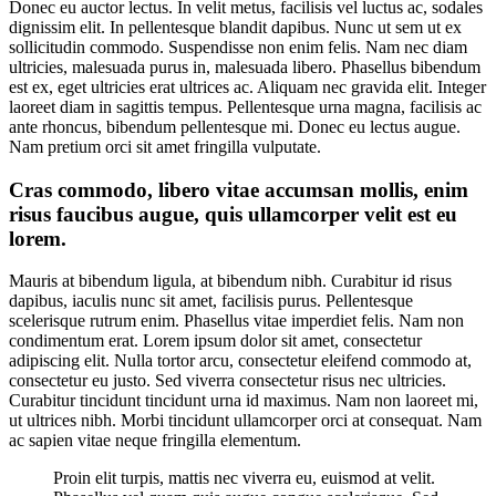
Donec eu auctor lectus. In velit metus, facilisis vel luctus ac, sodales
dignissim elit. In pellentesque blandit dapibus. Nunc ut sem ut ex
sollicitudin commodo. Suspendisse non enim felis. Nam nec diam
ultricies, malesuada purus in, malesuada libero. Phasellus bibendum
est ex, eget ultricies erat ultrices ac. Aliquam nec gravida elit. Integer
laoreet diam in sagittis tempus. Pellentesque urna magna, facilisis ac
ante rhoncus, bibendum pellentesque mi. Donec eu lectus augue.
Nam pretium orci sit amet fringilla vulputate.
Cras commodo, libero vitae accumsan mollis, enim
risus faucibus augue, quis ullamcorper velit est eu
lorem.
Mauris at bibendum ligula, at bibendum nibh. Curabitur id risus
dapibus, iaculis nunc sit amet, facilisis purus. Pellentesque
scelerisque rutrum enim. Phasellus vitae imperdiet felis. Nam non
condimentum erat. Lorem ipsum dolor sit amet, consectetur
adipiscing elit. Nulla tortor arcu, consectetur eleifend commodo at,
consectetur eu justo. Sed viverra consectetur risus nec ultricies.
Curabitur tincidunt tincidunt urna id maximus. Nam non laoreet mi,
ut ultrices nibh. Morbi tincidunt ullamcorper orci at consequat. Nam
ac sapien vitae neque fringilla elementum.
Proin elit turpis, mattis nec viverra eu, euismod at velit.