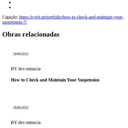
Ligação:
https://e-reb.pt/portfolio/how-to-check-and-maintain-your-
suspension-7/
Obras relacionadas
28/06/2021
BY
dev-minucia
How to Check and Maintain Your Suspension
28/06/2021
BY
dev-minucia