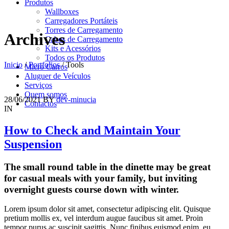
Produtos
Wallboxes
Carregadores Portáteis
Torres de Carregamento
Archives
Cabos de Carregamento
Kits e Acessórios
Todos os Produtos
Inicio
/
Portfolios
/
Tools
Micro Carros
Aluguer de Veículos
Serviços
Quem somos
28/06/2021
BY
dev-minucia
Contactos
IN
How to Check and Maintain Your
Suspension
The small round table in the dinette may be great
for casual meals with your family, but inviting
overnight guests course down with winter.
Lorem ipsum dolor sit amet, consectetur adipiscing elit. Quisque
pretium mollis ex, vel interdum augue faucibus sit amet. Proin
tempor purus ac suscipit sagittis. Nunc finibus euismod enim, eu