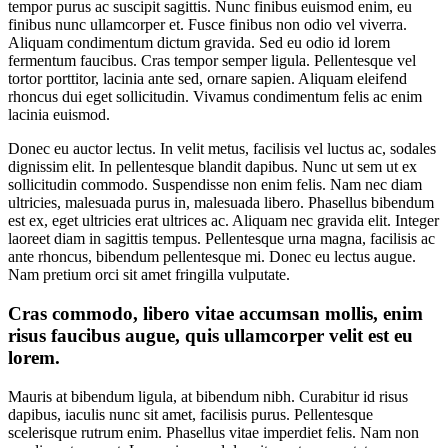
tempor purus ac suscipit sagittis. Nunc finibus euismod enim, eu
finibus nunc ullamcorper et. Fusce finibus non odio vel viverra.
Aliquam condimentum dictum gravida. Sed eu odio id lorem
fermentum faucibus. Cras tempor semper ligula. Pellentesque vel
tortor porttitor, lacinia ante sed, ornare sapien. Aliquam eleifend
rhoncus dui eget sollicitudin. Vivamus condimentum felis ac enim
lacinia euismod.
Donec eu auctor lectus. In velit metus, facilisis vel luctus ac, sodales
dignissim elit. In pellentesque blandit dapibus. Nunc ut sem ut ex
sollicitudin commodo. Suspendisse non enim felis. Nam nec diam
ultricies, malesuada purus in, malesuada libero. Phasellus bibendum
est ex, eget ultricies erat ultrices ac. Aliquam nec gravida elit. Integer
laoreet diam in sagittis tempus. Pellentesque urna magna, facilisis ac
ante rhoncus, bibendum pellentesque mi. Donec eu lectus augue.
Nam pretium orci sit amet fringilla vulputate.
Cras commodo, libero vitae accumsan mollis, enim
risus faucibus augue, quis ullamcorper velit est eu
lorem.
Mauris at bibendum ligula, at bibendum nibh. Curabitur id risus
dapibus, iaculis nunc sit amet, facilisis purus. Pellentesque
scelerisque rutrum enim. Phasellus vitae imperdiet felis. Nam non