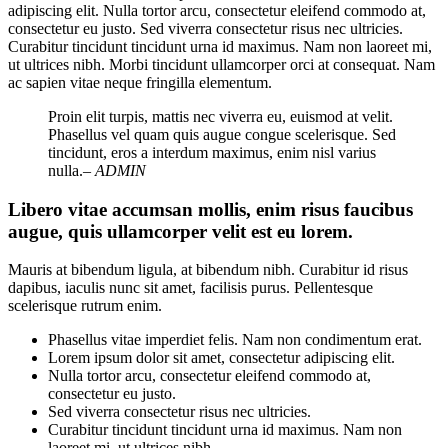
adipiscing elit. Nulla tortor arcu, consectetur eleifend commodo at,
consectetur eu justo. Sed viverra consectetur risus nec ultricies.
Curabitur tincidunt tincidunt urna id maximus. Nam non laoreet mi,
ut ultrices nibh. Morbi tincidunt ullamcorper orci at consequat. Nam
ac sapien vitae neque fringilla elementum.
Proin elit turpis, mattis nec viverra eu, euismod at velit.
Phasellus vel quam quis augue congue scelerisque. Sed
tincidunt, eros a interdum maximus, enim nisl varius
nulla.
– ADMIN
Libero vitae accumsan mollis, enim risus faucibus
augue, quis ullamcorper velit est eu lorem.
Mauris at bibendum ligula, at bibendum nibh. Curabitur id risus
dapibus, iaculis nunc sit amet, facilisis purus. Pellentesque
scelerisque rutrum enim.
Phasellus vitae imperdiet felis. Nam non condimentum erat.
Lorem ipsum dolor sit amet, consectetur adipiscing elit.
Nulla tortor arcu, consectetur eleifend commodo at,
consectetur eu justo.
Sed viverra consectetur risus nec ultricies.
Curabitur tincidunt tincidunt urna id maximus. Nam non
laoreet mi, ut ultrices nibh.