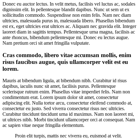
Donec eu auctor lectus. In velit metus, facilisis vel luctus ac, sodales
dignissim elit. In pellentesque blandit dapibus. Nunc ut sem ut ex
sollicitudin commodo. Suspendisse non enim felis. Nam nec diam
ultricies, malesuada purus in, malesuada libero. Phasellus bibendum
est ex, eget ultricies erat ultrices ac. Aliquam nec gravida elit. Integer
laoreet diam in sagittis tempus. Pellentesque urna magna, facilisis ac
ante rhoncus, bibendum pellentesque mi. Donec eu lectus augue.
Nam pretium orci sit amet fringilla vulputate.
Cras commodo, libero vitae accumsan mollis, enim
risus faucibus augue, quis ullamcorper velit est eu
lorem.
Mauris at bibendum ligula, at bibendum nibh. Curabitur id risus
dapibus, iaculis nunc sit amet, facilisis purus. Pellentesque
scelerisque rutrum enim. Phasellus vitae imperdiet felis. Nam non
condimentum erat. Lorem ipsum dolor sit amet, consectetur
adipiscing elit. Nulla tortor arcu, consectetur eleifend commodo at,
consectetur eu justo. Sed viverra consectetur risus nec ultricies.
Curabitur tincidunt tincidunt urna id maximus. Nam non laoreet mi,
ut ultrices nibh. Morbi tincidunt ullamcorper orci at consequat. Nam
ac sapien vitae neque fringilla elementum.
Proin elit turpis, mattis nec viverra eu, euismod at velit.