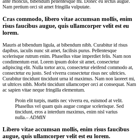
ante rhoncus, bibendum pellentesque mi. Donec eu lectus augue.
Nam pretium orci sit amet fringilla vulputate.
Cras commodo, libero vitae accumsan mollis, enim
risus faucibus augue, quis ullamcorper velit est eu
lorem.
Mauris at bibendum ligula, at bibendum nibh. Curabitur id risus
dapibus, iaculis nunc sit amet, facilisis purus. Pellentesque
scelerisque rutrum enim. Phasellus vitae imperdiet felis. Nam non
condimentum erat. Lorem ipsum dolor sit amet, consectetur
adipiscing elit. Nulla tortor arcu, consectetur eleifend commodo at,
consectetur eu justo. Sed viverra consectetur risus nec ultricies.
Curabitur tincidunt tincidunt urna id maximus. Nam non laoreet mi,
ut ultrices nibh. Morbi tincidunt ullamcorper orci at consequat. Nam
ac sapien vitae neque fringilla elementum.
Proin elit turpis, mattis nec viverra eu, euismod at velit.
Phasellus vel quam quis augue congue scelerisque. Sed
tincidunt, eros a interdum maximus, enim nisl varius
nulla.
– ADMIN
Libero vitae accumsan mollis, enim risus faucibus
augue, quis ullamcorper velit est eu lorem.