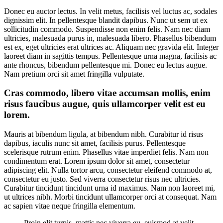
Donec eu auctor lectus. In velit metus, facilisis vel luctus ac, sodales
dignissim elit. In pellentesque blandit dapibus. Nunc ut sem ut ex
sollicitudin commodo. Suspendisse non enim felis. Nam nec diam
ultricies, malesuada purus in, malesuada libero. Phasellus bibendum
est ex, eget ultricies erat ultrices ac. Aliquam nec gravida elit. Integer
laoreet diam in sagittis tempus. Pellentesque urna magna, facilisis ac
ante rhoncus, bibendum pellentesque mi. Donec eu lectus augue.
Nam pretium orci sit amet fringilla vulputate.
Cras commodo, libero vitae accumsan mollis, enim
risus faucibus augue, quis ullamcorper velit est eu
lorem.
Mauris at bibendum ligula, at bibendum nibh. Curabitur id risus
dapibus, iaculis nunc sit amet, facilisis purus. Pellentesque
scelerisque rutrum enim. Phasellus vitae imperdiet felis. Nam non
condimentum erat. Lorem ipsum dolor sit amet, consectetur
adipiscing elit. Nulla tortor arcu, consectetur eleifend commodo at,
consectetur eu justo. Sed viverra consectetur risus nec ultricies.
Curabitur tincidunt tincidunt urna id maximus. Nam non laoreet mi,
ut ultrices nibh. Morbi tincidunt ullamcorper orci at consequat. Nam
ac sapien vitae neque fringilla elementum.
Proin elit turpis, mattis nec viverra eu, euismod at velit.