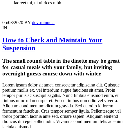
laoreet mi, ut ultrices nibh.
05/03/2020
BY
dev-minucia
IN
How to Check and Maintain Your
Suspension
The small round table in the dinette may be great
for casual meals with your family, but inviting
overnight guests course down with winter.
Lorem ipsum dolor sit amet, consectetur adipiscing elit. Quisque
pretium mollis ex, vel interdum augue faucibus sit amet. Proin
tempor purus ac suscipit sagittis. Nunc finibus euismod enim, eu
finibus nunc ullamcorper et. Fusce finibus non odio vel viverra.
Aliquam condimentum dictum gravida. Sed eu odio id lorem
fermentum faucibus. Cras tempor semper ligula. Pellentesque vel
tortor porttitor, lacinia ante sed, ornare sapien. Aliquam eleifend
rhoncus dui eget sollicitudin. Vivamus condimentum felis ac enim
lacinia euismod.