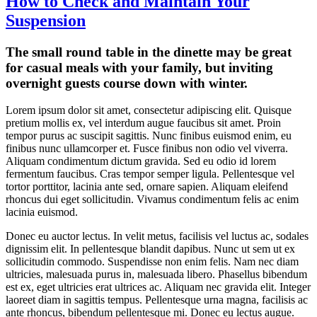
How to Check and Maintain Your
Suspension
The small round table in the dinette may be great
for casual meals with your family, but inviting
overnight guests course down with winter.
Lorem ipsum dolor sit amet, consectetur adipiscing elit. Quisque
pretium mollis ex, vel interdum augue faucibus sit amet. Proin
tempor purus ac suscipit sagittis. Nunc finibus euismod enim, eu
finibus nunc ullamcorper et. Fusce finibus non odio vel viverra.
Aliquam condimentum dictum gravida. Sed eu odio id lorem
fermentum faucibus. Cras tempor semper ligula. Pellentesque vel
tortor porttitor, lacinia ante sed, ornare sapien. Aliquam eleifend
rhoncus dui eget sollicitudin. Vivamus condimentum felis ac enim
lacinia euismod.
Donec eu auctor lectus. In velit metus, facilisis vel luctus ac, sodales
dignissim elit. In pellentesque blandit dapibus. Nunc ut sem ut ex
sollicitudin commodo. Suspendisse non enim felis. Nam nec diam
ultricies, malesuada purus in, malesuada libero. Phasellus bibendum
est ex, eget ultricies erat ultrices ac. Aliquam nec gravida elit. Integer
laoreet diam in sagittis tempus. Pellentesque urna magna, facilisis ac
ante rhoncus, bibendum pellentesque mi. Donec eu lectus augue.