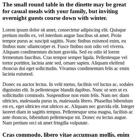
The small round table in the dinette may be great
for casual meals with your family, but inviting
overnight guests course down with winter.
Lorem ipsum dolor sit amet, consectetur adipiscing elit. Quisque
pretium mollis ex, vel interdum augue faucibus sit amet. Proin
tempor purus ac suscipit sagittis. Nunc finibus euismod enim, eu
finibus nunc ullamcorper et. Fusce finibus non odio vel viverra.
Aliquam condimentum dictum gravida. Sed eu odio id lorem
fermentum faucibus. Cras tempor semper ligula. Pellentesque vel
tortor porttitor, lacinia ante sed, ornare sapien. Aliquam eleifend
rhoncus dui eget sollicitudin. Vivamus condimentum felis ac enim
lacinia euismod.
Donec eu auctor lectus. In velit metus, facilisis vel luctus ac, sodales
dignissim elit. In pellentesque blandit dapibus. Nunc ut sem ut ex
sollicitudin commodo. Suspendisse non enim felis. Nam nec diam
ultricies, malesuada purus in, malesuada libero. Phasellus bibendum
est ex, eget ultricies erat ultrices ac. Aliquam nec gravida elit. Integer
laoreet diam in sagittis tempus. Pellentesque urna magna, facilisis ac
ante rhoncus, bibendum pellentesque mi. Donec eu lectus augue.
Nam pretium orci sit amet fringilla vulputate.
Cras commodo, libero vitae accumsan mollis, enim