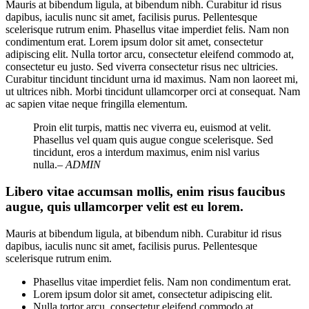
Mauris at bibendum ligula, at bibendum nibh. Curabitur id risus
dapibus, iaculis nunc sit amet, facilisis purus. Pellentesque
scelerisque rutrum enim. Phasellus vitae imperdiet felis. Nam non
condimentum erat. Lorem ipsum dolor sit amet, consectetur
adipiscing elit. Nulla tortor arcu, consectetur eleifend commodo at,
consectetur eu justo. Sed viverra consectetur risus nec ultricies.
Curabitur tincidunt tincidunt urna id maximus. Nam non laoreet mi,
ut ultrices nibh. Morbi tincidunt ullamcorper orci at consequat. Nam
ac sapien vitae neque fringilla elementum.
Proin elit turpis, mattis nec viverra eu, euismod at velit.
Phasellus vel quam quis augue congue scelerisque. Sed
tincidunt, eros a interdum maximus, enim nisl varius
nulla.
– ADMIN
Libero vitae accumsan mollis, enim risus faucibus
augue, quis ullamcorper velit est eu lorem.
Mauris at bibendum ligula, at bibendum nibh. Curabitur id risus
dapibus, iaculis nunc sit amet, facilisis purus. Pellentesque
scelerisque rutrum enim.
Phasellus vitae imperdiet felis. Nam non condimentum erat.
Lorem ipsum dolor sit amet, consectetur adipiscing elit.
Nulla tortor arcu, consectetur eleifend commodo at,