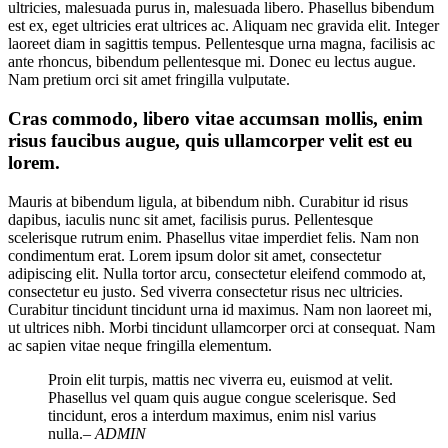
ultricies, malesuada purus in, malesuada libero. Phasellus bibendum
est ex, eget ultricies erat ultrices ac. Aliquam nec gravida elit. Integer
laoreet diam in sagittis tempus. Pellentesque urna magna, facilisis ac
ante rhoncus, bibendum pellentesque mi. Donec eu lectus augue.
Nam pretium orci sit amet fringilla vulputate.
Cras commodo, libero vitae accumsan mollis, enim
risus faucibus augue, quis ullamcorper velit est eu
lorem.
Mauris at bibendum ligula, at bibendum nibh. Curabitur id risus
dapibus, iaculis nunc sit amet, facilisis purus. Pellentesque
scelerisque rutrum enim. Phasellus vitae imperdiet felis. Nam non
condimentum erat. Lorem ipsum dolor sit amet, consectetur
adipiscing elit. Nulla tortor arcu, consectetur eleifend commodo at,
consectetur eu justo. Sed viverra consectetur risus nec ultricies.
Curabitur tincidunt tincidunt urna id maximus. Nam non laoreet mi,
ut ultrices nibh. Morbi tincidunt ullamcorper orci at consequat. Nam
ac sapien vitae neque fringilla elementum.
Proin elit turpis, mattis nec viverra eu, euismod at velit.
Phasellus vel quam quis augue congue scelerisque. Sed
tincidunt, eros a interdum maximus, enim nisl varius
nulla.
– ADMIN