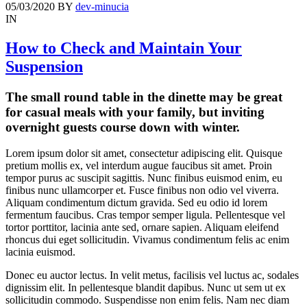
05/03/2020
BY
dev-minucia
IN
How to Check and Maintain Your
Suspension
The small round table in the dinette may be great
for casual meals with your family, but inviting
overnight guests course down with winter.
Lorem ipsum dolor sit amet, consectetur adipiscing elit. Quisque
pretium mollis ex, vel interdum augue faucibus sit amet. Proin
tempor purus ac suscipit sagittis. Nunc finibus euismod enim, eu
finibus nunc ullamcorper et. Fusce finibus non odio vel viverra.
Aliquam condimentum dictum gravida. Sed eu odio id lorem
fermentum faucibus. Cras tempor semper ligula. Pellentesque vel
tortor porttitor, lacinia ante sed, ornare sapien. Aliquam eleifend
rhoncus dui eget sollicitudin. Vivamus condimentum felis ac enim
lacinia euismod.
Donec eu auctor lectus. In velit metus, facilisis vel luctus ac, sodales
dignissim elit. In pellentesque blandit dapibus. Nunc ut sem ut ex
sollicitudin commodo. Suspendisse non enim felis. Nam nec diam