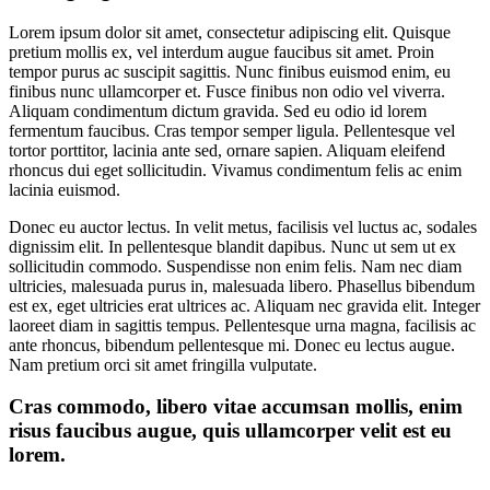
Lorem ipsum dolor sit amet, consectetur adipiscing elit. Quisque
pretium mollis ex, vel interdum augue faucibus sit amet. Proin
tempor purus ac suscipit sagittis. Nunc finibus euismod enim, eu
finibus nunc ullamcorper et. Fusce finibus non odio vel viverra.
Aliquam condimentum dictum gravida. Sed eu odio id lorem
fermentum faucibus. Cras tempor semper ligula. Pellentesque vel
tortor porttitor, lacinia ante sed, ornare sapien. Aliquam eleifend
rhoncus dui eget sollicitudin. Vivamus condimentum felis ac enim
lacinia euismod.
Donec eu auctor lectus. In velit metus, facilisis vel luctus ac, sodales
dignissim elit. In pellentesque blandit dapibus. Nunc ut sem ut ex
sollicitudin commodo. Suspendisse non enim felis. Nam nec diam
ultricies, malesuada purus in, malesuada libero. Phasellus bibendum
est ex, eget ultricies erat ultrices ac. Aliquam nec gravida elit. Integer
laoreet diam in sagittis tempus. Pellentesque urna magna, facilisis ac
ante rhoncus, bibendum pellentesque mi. Donec eu lectus augue.
Nam pretium orci sit amet fringilla vulputate.
Cras commodo, libero vitae accumsan mollis, enim
risus faucibus augue, quis ullamcorper velit est eu
lorem.