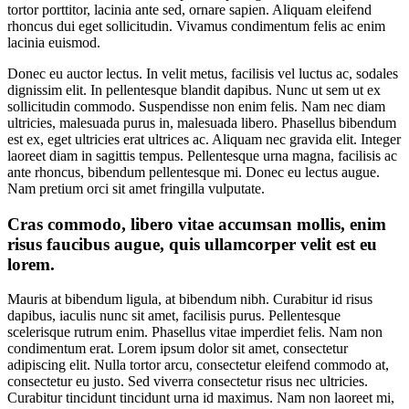
tortor porttitor, lacinia ante sed, ornare sapien. Aliquam eleifend
rhoncus dui eget sollicitudin. Vivamus condimentum felis ac enim
lacinia euismod.
Donec eu auctor lectus. In velit metus, facilisis vel luctus ac, sodales
dignissim elit. In pellentesque blandit dapibus. Nunc ut sem ut ex
sollicitudin commodo. Suspendisse non enim felis. Nam nec diam
ultricies, malesuada purus in, malesuada libero. Phasellus bibendum
est ex, eget ultricies erat ultrices ac. Aliquam nec gravida elit. Integer
laoreet diam in sagittis tempus. Pellentesque urna magna, facilisis ac
ante rhoncus, bibendum pellentesque mi. Donec eu lectus augue.
Nam pretium orci sit amet fringilla vulputate.
Cras commodo, libero vitae accumsan mollis, enim
risus faucibus augue, quis ullamcorper velit est eu
lorem.
Mauris at bibendum ligula, at bibendum nibh. Curabitur id risus
dapibus, iaculis nunc sit amet, facilisis purus. Pellentesque
scelerisque rutrum enim. Phasellus vitae imperdiet felis. Nam non
condimentum erat. Lorem ipsum dolor sit amet, consectetur
adipiscing elit. Nulla tortor arcu, consectetur eleifend commodo at,
consectetur eu justo. Sed viverra consectetur risus nec ultricies.
Curabitur tincidunt tincidunt urna id maximus. Nam non laoreet mi,