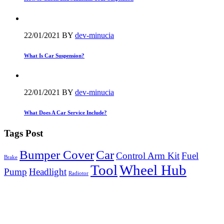
22/01/2021
BY
dev-minucia
What Is Car Suspension?
22/01/2021
BY
dev-minucia
What Does A Car Service Include?
Tags Post
Bumper Cover
Car
Control Arm Kit
Fuel
Brake
Tool
Wheel Hub
Pump
Headlight
Radiotor