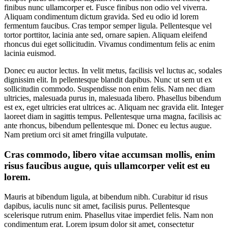
finibus nunc ullamcorper et. Fusce finibus non odio vel viverra.
Aliquam condimentum dictum gravida. Sed eu odio id lorem
fermentum faucibus. Cras tempor semper ligula. Pellentesque vel
tortor porttitor, lacinia ante sed, ornare sapien. Aliquam eleifend
rhoncus dui eget sollicitudin. Vivamus condimentum felis ac enim
lacinia euismod.
Donec eu auctor lectus. In velit metus, facilisis vel luctus ac, sodales
dignissim elit. In pellentesque blandit dapibus. Nunc ut sem ut ex
sollicitudin commodo. Suspendisse non enim felis. Nam nec diam
ultricies, malesuada purus in, malesuada libero. Phasellus bibendum
est ex, eget ultricies erat ultrices ac. Aliquam nec gravida elit. Integer
laoreet diam in sagittis tempus. Pellentesque urna magna, facilisis ac
ante rhoncus, bibendum pellentesque mi. Donec eu lectus augue.
Nam pretium orci sit amet fringilla vulputate.
Cras commodo, libero vitae accumsan mollis, enim
risus faucibus augue, quis ullamcorper velit est eu
lorem.
Mauris at bibendum ligula, at bibendum nibh. Curabitur id risus
dapibus, iaculis nunc sit amet, facilisis purus. Pellentesque
scelerisque rutrum enim. Phasellus vitae imperdiet felis. Nam non
condimentum erat. Lorem ipsum dolor sit amet, consectetur