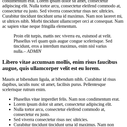
condimentum erat. Lorem ipsum dolor sit amet, consectetur
adipiscing elit. Nulla tortor arcu, consectetur eleifend commodo at,
consectetur eu justo. Sed viverra consectetur risus nec ultricies.
Curabitur tincidunt tincidunt urna id maximus. Nam non laoreet mi,
ut ultrices nibh. Morbi tincidunt ullamcorper orci at consequat. Nam
ac sapien vitae neque fringilla elementum.
Proin elit turpis, mattis nec viverra eu, euismod at velit.
Phasellus vel quam quis augue congue scelerisque. Sed
tincidunt, eros a interdum maximus, enim nisl varius
nulla.
– ADMIN
Libero vitae accumsan mollis, enim risus faucibus
augue, quis ullamcorper velit est eu lorem.
Mauris at bibendum ligula, at bibendum nibh. Curabitur id risus
dapibus, iaculis nunc sit amet, facilisis purus. Pellentesque
scelerisque rutrum enim.
Phasellus vitae imperdiet felis. Nam non condimentum erat.
Lorem ipsum dolor sit amet, consectetur adipiscing elit.
Nulla tortor arcu, consectetur eleifend commodo at,
consectetur eu justo.
Sed viverra consectetur risus nec ultricies.
Curabitur tincidunt tincidunt urna id maximus. Nam non