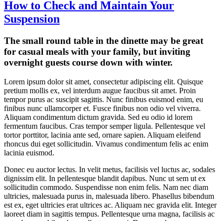
How to Check and Maintain Your
Suspension
The small round table in the dinette may be great
for casual meals with your family, but inviting
overnight guests course down with winter.
Lorem ipsum dolor sit amet, consectetur adipiscing elit. Quisque
pretium mollis ex, vel interdum augue faucibus sit amet. Proin
tempor purus ac suscipit sagittis. Nunc finibus euismod enim, eu
finibus nunc ullamcorper et. Fusce finibus non odio vel viverra.
Aliquam condimentum dictum gravida. Sed eu odio id lorem
fermentum faucibus. Cras tempor semper ligula. Pellentesque vel
tortor porttitor, lacinia ante sed, ornare sapien. Aliquam eleifend
rhoncus dui eget sollicitudin. Vivamus condimentum felis ac enim
lacinia euismod.
Donec eu auctor lectus. In velit metus, facilisis vel luctus ac, sodales
dignissim elit. In pellentesque blandit dapibus. Nunc ut sem ut ex
sollicitudin commodo. Suspendisse non enim felis. Nam nec diam
ultricies, malesuada purus in, malesuada libero. Phasellus bibendum
est ex, eget ultricies erat ultrices ac. Aliquam nec gravida elit. Integer
laoreet diam in sagittis tempus. Pellentesque urna magna, facilisis ac